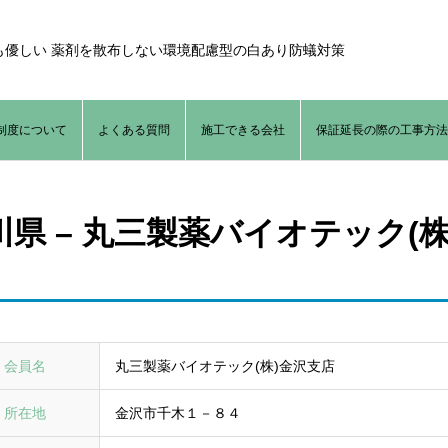
も優しい 薬剤を散布しない環境配慮型の白あり防蟻対策
制度について
よくある質問
施工できる会社
保証延長の際の工事方
川県 – 丸三製薬バイオテック(
会員名
丸三製薬バイオテック(株)金沢支店
所在地
金沢市千木１－８４