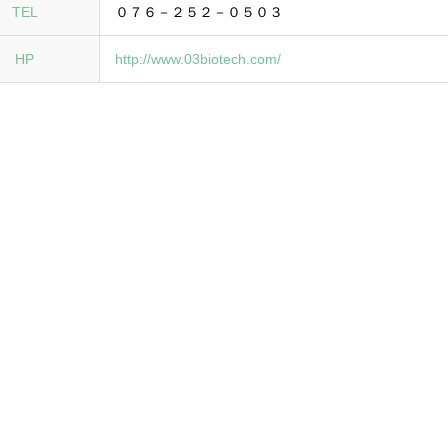
TEL
０７６－２５２－０５０３
HP
http://www.03biotech.com/