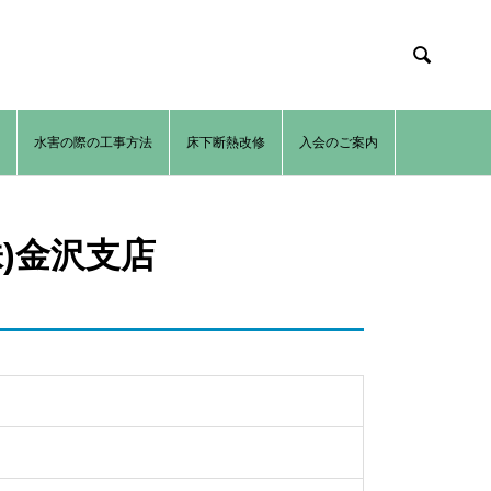

法
水害の際の工事方法
床下断熱改修
入会のご案内
株)金沢支店