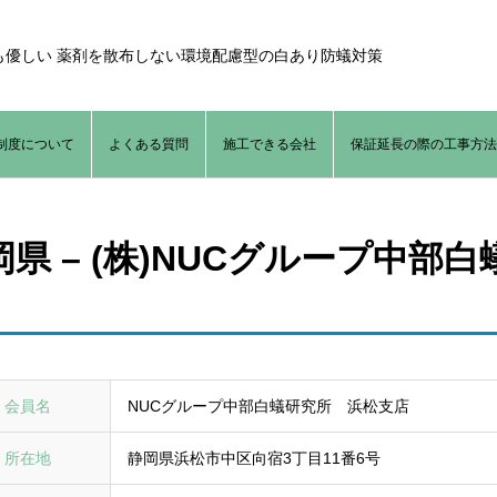
も優しい 薬剤を散布しない環境配慮型の白あり防蟻対策
制度について
よくある質問
施工できる会社
保証延長の際の工事方
岡県 – (株)NUCグループ中部
会員名
NUCグループ中部白蟻研究所 浜松支店
所在地
静岡県浜松市中区向宿3丁目11番6号