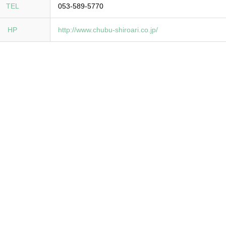
TEL
053-589-5770
HP
http://www.chubu-shiroari.co.jp/