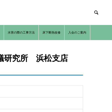

法
水害の際の工事方法
床下断熱改修
入会のご案内
白蟻研究所 浜松支店