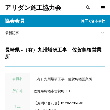
アリダン施工協力会

協会会員
施工できる会社
最新記事
長崎県 -（有）九州蟻研工事 佐賀鳥栖営業
所
会員名
（有）九州蟻研工事 佐賀鳥栖営業所
所在地
佐賀県鳥栖市古賀町391
【お問い合わせ】0120-520-640
TEL