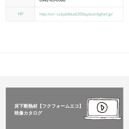
0942-83-0568
HP
http://xn--cckyb8ika6209ayitum4g6wf.jp/
床下断熱材【フクフォームエコ】
映像カタログ