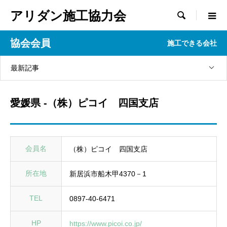
アリダン施工協力会

協会会員
施工できる会社
最新記事
愛媛県 -（株）ピコイ 四国支店
会員名
（株）ピコイ 四国支店
所在地
新居浜市船木甲4370－1
TEL
0897-40-6471
HP
https://www.picoi.co.jp/